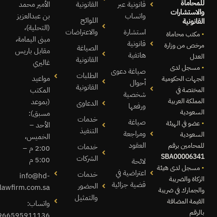
للمحاماة
قانونية عبر
القانونية
الأمير محمد
والاستشارات
واتساب
بن عبدالعزيز
اللوائح
القانونية
(التحلية)،
استشارة
والاعتراضات
•
مكتب محاماة
مبنى اليمامة،
قانونية
مرخص من وزارة
الصياغة
مقابل باريس
هاتفية
العدل
القانونية
غاليري
•
مسجل لدى
صياغة دعوى
الطلبات
مواعيد
الجهات الحكومية
أحوال
القانونية
المختصة في
المكتب
شخصية
المملكة العربية
(بموعد
الدعاوى
ورفعها
السعودية
مسبق):
خدمات
صياغة
•
عضو في الهيئة
الأحد –
التنفيذ
ومراجعة
السعودية
الخميس،
العقود
للمحامين برقم
خدمات
2:00 م –
SBA00006341
الشركات
5:00 م
لائحة
•
مسجل لدى هيئة
اعتراضية في
خدمات
info@hd-
الزكاة والضريبة
قضية جزائية
الحضور
lawfirm.com.sa
والجمارك في ضريبة
والتمثيل
القيمة المضافة
واتساب:
بالرقم
966595911136+