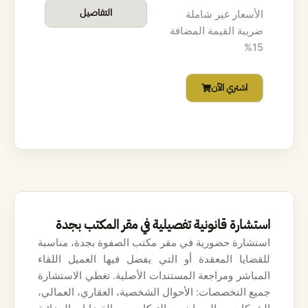
س
س
ع
ع
التفاصيل
الأسعار غير شاملة
.
.
ضريبة القيمة المضافة
ر
ر
15%
ا
ا
اشتري الآن
ل
ل
أ
ح
ص
ا
ل
ل
ي
ي
استشارة قانونية تفصيلية في مقر المكتب بجدة
ه
ه
استشارة حضورية في مقر مكتب الصفوة بجدة، مناسبة
و
و
للقضايا المعقدة أو التي يفضل فيها العميل اللقاء
المباشر ومراجعة المستندات الأصلية. تغطي الاستشارة
:
:
جميع التخصصات: الأحوال الشخصية، العقاري، العمالي،