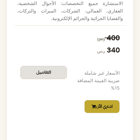
الاستشارة جميع التخصصات: الأحوال الشخصية،
:
:
العقاري، العمالي، الشركات، الميراث والتركات،
2
3
والقضايا الجزائية والجرائم الإلكترونية.
6
0
ا
ا
400
ر.س
0
0
ل
ل
340
ر.س
س
س
ر
ر
ع
ع
التفاصيل
الأسعار غير شاملة
.
.
ضريبة القيمة المضافة
ر
ر
15%
س
س
ا
ا
.
.
اشتري الآن
ل
ل
أ
ح
ص
ا