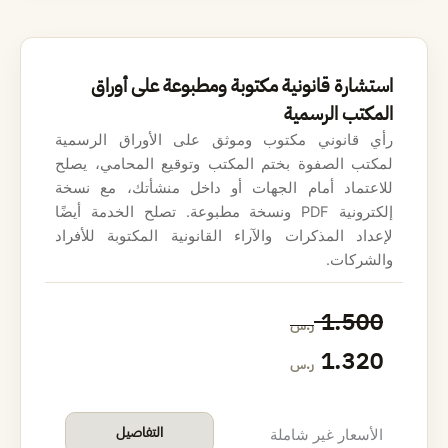
ي
ي
ه
ه
استشارة قانونية مكتوبة ومطبوعة على أوراق
و
و
المكتب الرسمية
:
:
رأي قانوني مكتوب وموثق على الأوراق الرسمية
لمكتب الصفوة بختم المكتب وتوقيع المحامي، يصلح
4
5
للاعتماد أمام الجهات أو داخل منشأتك، مع نسخة
إلكترونية PDF ونسخة مطبوعة. تصلح الخدمة أيضًا
6
0
لإعداد المذكرات والآراء القانونية المكتوبة للأفراد
0
0
والشركات.
ا
ا
1.500
ر.س
ر
ر
ل
ل
1.320
ر.س
.
.
س
س
س
س
ع
ع
التفاصيل
الأسعار غير شاملة