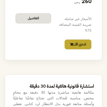
ل
ل
260
ر.س
س
س
ع
ع
التفاصيل
الأسعار غير شاملة
ضريبة القيمة المضافة
ر
ر
15%
ا
ا
اشتري الآن
ل
ل
أ
ح
ص
ا
ل
ل
ي
ي
استشارة قانونية هاتفية لمدة 30 دقيقة
ه
ه
مكالمة هاتفية مباشرة مدتها 30 دقيقة مع محامٍ
مختص، مناسبة للحالات التي تحتاج نقاشًا تفاعليًا
و
و
وأسئلة متابعة فورية بدل الانتظار لرد كتابي. تغطي