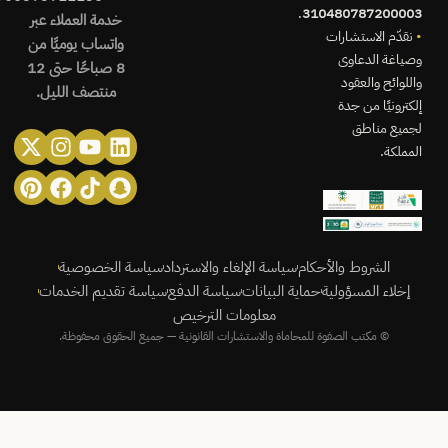
.
310480787200003
خدمة العملاء عبر
•
نقدّم الاستشارات
واتساب يوميًا من
وصياغة الدعاوى
8 صباحًا حتى 12
واللوائح والعقود
منتصف الليل.
إلكترونيًا من جدة
لجميع مناطق
erest
stagram
cebook
Youtube
X-
Snapchat
Tiktok
Linkedin
المملكة.
itter
الشروط والأحكام
سياسة الإلغاء والاسترداد
سياسة الخصوصية
إخلاء المسؤولية
حماية البيانات
سياسة الدفع
سياسة تقديم الخدمات
معلومات الترخيص
© مكتب الصفوة للمحاماة والاستشارات القانونية — جميع الحقوق محفوظة.