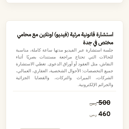
ل
ل
ي
ي
ه
ه
استشارة قانونية مرئية (فيديو) اونلاين مع محامي
و
و
مختص في جدة
:
:
جلسة استشارة عبر الفيديو مدتها ساعة كاملة، مناسبة
للحالات التي تحتاج مراجعة مستندات بصريًا أثناء
3
4
النقاش، مثل العقود أو أوراق الدعوى. تغطي الاستشارة
جميع التخصصات: الأحوال الشخصية، العقاري، العمالي،
4
0
الشركات، الميراث والتركات، والقضايا الجزائية
0
0
والجرائم الإلكترونية.
ا
ا
500
ر.س
ر
ر
ل
ل
460
ر.س
.
.
س
س